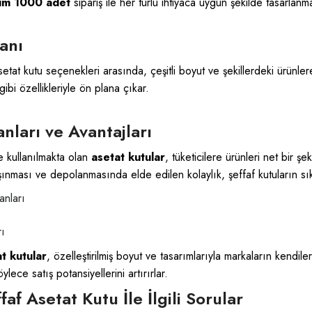
um 1000 adet
sipariş ile her türlü ihtiyaca uygun şekilde tasarlanm
anı
setat kutu
seçenekleri arasında, çeşitli boyut ve şekillerdeki ürünlere
ibi özellikleriyle ön plana çıkar.
nları ve Avantajları
e kullanılmakta olan
asetat kutular
, tüketicilere ürünleri net bir 
ınması ve depolanmasında elde edilen kolaylık, şeffaf kutuların sıklı
anları
rı
t kutular
, özelleştirilmiş boyut ve tasarımlarıyla markaların kendile
ece satış potansiyellerini artırırlar.
faf Asetat Kutu İle İlgili Sorular