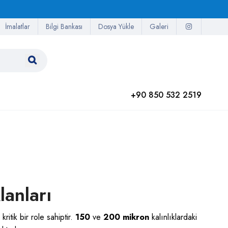
İmalatlar
Bilgi Bankası
Dosya Yükle
Galeri
+90 850 532 2519
lanları
itik bir role sahiptir.
150
ve
200 mikron
kalınlıklardaki