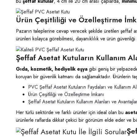
bu
şeffaf kutular
, 4 cm ile 20 cm arası çaplarda,
minim
Ürün Çeşitliliği ve Özelleştirme İmk
Pazarın taleplerine cevap verecek şekilde üretilen
şeffaf a
ürünleri kolayca görebilmesi, dayanıklılık ve ürün güvenliği g
Şeffaf Asetat Kutuların Kullanım Ala
Gıda, kozmetik, hediyelik eşya
gibi geniş bir yelpazed
koruyan bir güvenlik katmanı da sağlamaktadır. Ürünlerin taş
PVC Şeffaf Asetat Kutuların Faydaları ve Kullanım Al
Ürün Çeşitliliği ve Özelleştirme İmkanı
Şeffaf Asetat Kutuların Kullanım Alanları ve Avantajla
Her türlü sektörde ve farklı ürünler için ideal olan bu
aseta
ürünlerle raflarda dikkat çekici bir görünüm elde eder ve böyl
Şef