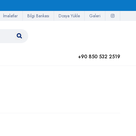
İmalatlar
Bilgi Bankası
Dosya Yükle
Galeri
+90 850 532 2519