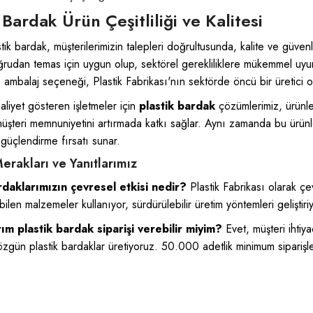
 Bardak Ürün Çeşitliliği ve Kalitesi
tik bardak, müşterilerimizin talepleri doğrultusunda, kalite ve güven
ğrudan temas için uygun olup, sektörel gerekliliklere mükemmel uy
ı ambalaj seçeneği, Plastik Fabrikası'nın sektörde öncü bir üretici o
aliyet gösteren işletmeler için
plastik bardak
çözümlerimiz, ürünler
üşteri memnuniyetini artırmada katkı sağlar. Aynı zamanda bu ürünler
ni güçlendirme fırsatı sunar.
erakları ve Yanıtlarımız
rdaklarımızın çevresel etkisi nedir?
Plastik Fabrikası olarak çe
ilen malzemeler kullanıyor, sürdürülebilir üretim yöntemleri geliştiri
rım
plastik bardak
siparişi verebilir miyim?
Evet, müşteri ihtiy
gün plastik bardaklar üretiyoruz. 50.000 adetlik minimum siparişle ö