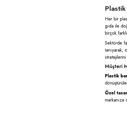
Plastik
Her bir plas
gıda ile do
birçok farkl
Sektörde fa
tanıyarak, m
stratejileri
Müşteri M
Plastik ba
dönüştürüleb
Özel tasa
markanıza öz