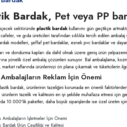
tik Bardak,
Pet veya PP bar
 içecek sektöründe
plastik bardak
kullanımı gün geçtikçe artmakt
 cafeler, ve gıda üreticileri tarafından sıklıkla tercih edilen ambalaj 
ardak modelleri, şeffaf pet bardaklar, esnek pvc bardaklar ve dayanı
arı ve dondurma kapları da dahil olmak üzere geniş ürün yelpazemiz,
rına yönelik özel ambalaj çözümleri sunuyor. Bal ambalajlama, kozme
iz, market raflarında ürünlerinizi ön plana çıkarmak ve tüketicilerin ilgi
k Ambalajların Reklam İçin Önemi
 plastik bardak, ürünlerinin tazeliğini korumada en önemli faktörlerden 
ürünlerin tazelik ve kalitesini en iyi şekilde muhafaza etmesi için ge
arda 10.000'lik paketler, daha büyük siparişlerde ise özel üretim iç
ik Ambalajların İşletmeler İçin Önemi
k Bardak Ürün Çeşitliliği ve Kalitesi