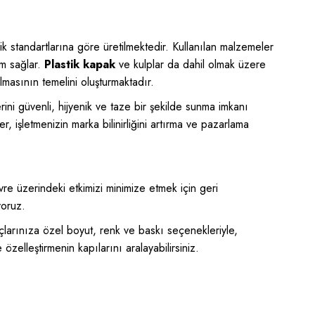
lik standartlarına göre üretilmektedir. Kullanılan malzemeler
um sağlar.
Plastik kapak
ve kulplar da dahil olmak üzere
lmasının temelini oluşturmaktadır.
ini güvenli, hijyenik ve taze bir şekilde sunma imkanı
, işletmenizin marka bilinirliğini artırma ve pazarlama
vre üzerindeki etkimizi minimize etmek için geri
yoruz.
açlarınıza özel boyut, renk ve baskı seçenekleriyle,
zelleştirmenin kapılarını aralayabilirsiniz.