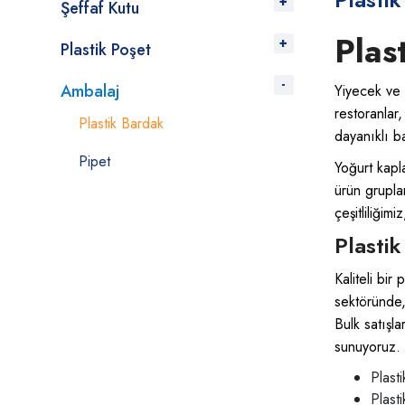
Şeffaf Kutu
Plas
Plastik Poşet
Ambalaj
Yiyecek ve
restoranlar,
Plastik Bardak
dayanıklı b
Pipet
Yoğurt kapl
ürün grupla
çeşitliliğim
Plasti
Kaliteli bir
sektöründe, 
Bulk satışl
sunuyoruz.
Plast
Plasti