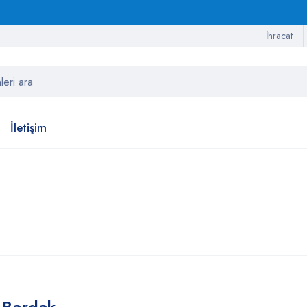
İhracat
İletişim
k Bardak