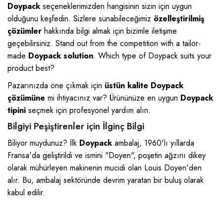
Doypack
seçeneklerimizden hangisinin sizin için uygun
olduğunu keşfedin. Sizlere sunabileceğimiz
özelleştirilmiş
çözümler
hakkında bilgi almak için bizimle iletişime
geçebilirsiniz. Stand out from the competition with a tailor-
made
Doypack solution
. Which type of Doypack suits your
product best?
Pazarınızda öne çıkmak için
üstün kalite Doypack
çözümüne
mi ihtiyacınız var? Ürününüze en uygun
Doypack
tipini
seçmek için profesyonel yardım alın.
Bilgiyi Peşiştirenler için İlginç Bilgi
Biliyor muydunuz? İlk
Doypack
ambalaj, 1960'lı yıllarda
Fransa'da geliştirildi ve ismini "Doyen", poşetin ağzını dikey
olarak mühürleyen makinenin mucidi olan Louis Doyen'den
alır. Bu, ambalaj sektöründe devrim yaratan bir buluş olarak
kabul edilir.