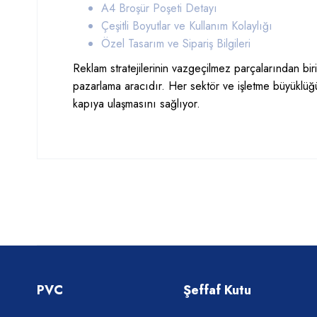
A4 Broşür Poşeti Detayı
Çeşitli Boyutlar ve Kullanım Kolaylığı
Özel Tasarım ve Sipariş Bilgileri
Reklam stratejilerinin vazgeçilmez parçalarından bir
pazarlama aracıdır. Her sektör ve işletme büyükl
kapıya ulaşmasını sağlıyor.
PVC
Şeffaf Kutu