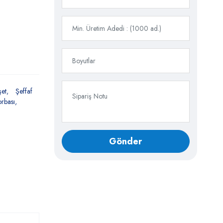
şet
Şeffaf
rbası