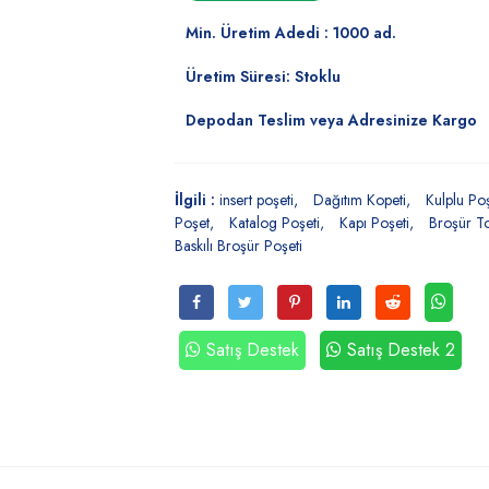
Min. Üretim Adedi : 1000 ad.
Üretim Süresi: Stoklu
Depodan Teslim veya Adresinize Kargo
İlgili :
insert poşeti
Dağıtım Kopeti
Kulplu Po
Poşet
Katalog Poşeti
Kapı Poşeti
Broşür To
Baskılı Broşür Poşeti
Satış Destek
Satış Destek 2