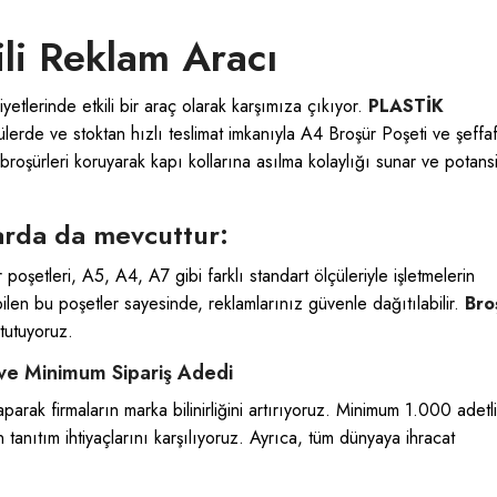
ili Reklam Aracı
yetlerinde etkili bir araç olarak karşımıza çıkıyor.
PLASTİK
lçülerde ve stoktan hızlı teslimat imkanıyla A4 Broşür Poşeti ve şeffa
broşürleri koruyarak kapı kollarına asılma kolaylığı sunar ve potans
arda da mevcuttur:
 poşetleri, A5, A4, A7 gibi farklı standart ölçüleriyle işletmelerin
abilen bu poşetler sayesinde, reklamlarınız güvenle dağıtılabilir.
Bro
tutuyoruz.
 ve Minimum Sipariş Adedi
arak firmaların marka bilinirliğini artırıyoruz. Minimum 1.000 adetl
n tanıtım ihtiyaçlarını karşılıyoruz. Ayrıca, tüm dünyaya ihracat
.