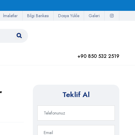
İmalatlar
Bilgi Bankası
Dosya Yükle
Galeri
+90 850 532 2519
r
Teklif Al