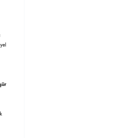
f
iyel
şür
ik