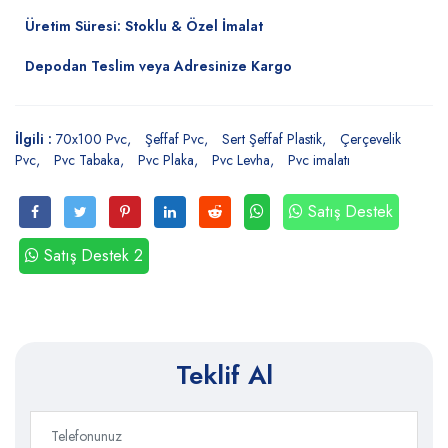
Üretim Süresi: Stoklu & Özel İmalat
Depodan Teslim veya Adresinize Kargo
İlgili :
70x100 Pvc
Şeffaf Pvc
Sert Şeffaf Plastik
Çerçevelik
Pvc
Pvc Tabaka
Pvc Plaka
Pvc Levha
Pvc imalatı
Satış Destek
Satış Destek 2
Teklif Al