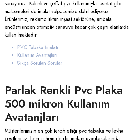
sunuyoruz. Kaliteli ve şeffaf pvc kullanımıyla, asetat gibi
malzemeleri de imalat yelpazemize dahil ediyoruz.
Ürünlerimiz, reklamcılıktan inşaat sektörüne, ambalaj
endüstrisinden otomotiv sanayiye kadar çok çeşitli alanlarda
kullanılmaktadır.
PVC Tabaka İmalatı
Kullanım Avantajları
Sıkça Sorulan Sorular
Parlak Renkli Pvc Plaka
500 mikron Kullanım
Avatanjları
Müşterilerimizin en çok tercih ettiği
pvc tabaka
ve levha
çeşitlerimiz, hem iç hem de dış mekan uygulamalarında