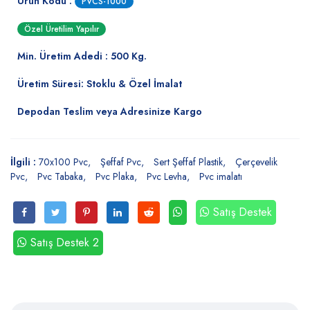
Ürün Kodu :
PVCS-1000
Özel Üretilim Yapılır
Min. Üretim Adedi : 500 Kg.
Üretim Süresi: Stoklu & Özel İmalat
Depodan Teslim veya Adresinize Kargo
İlgili :
70x100 Pvc
Şeffaf Pvc
Sert Şeffaf Plastik
Çerçevelik
Pvc
Pvc Tabaka
Pvc Plaka
Pvc Levha
Pvc imalatı
Satış Destek
Satış Destek 2