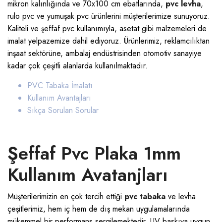
mikron kalınlığında ve 70x100 cm ebatlarında,
pvc levha
,
rulo pvc ve yumuşak pvc ürünlerini müşterilerimize sunuyoruz.
Kaliteli ve şeffaf pvc kullanımıyla, asetat gibi malzemeleri de
imalat yelpazemize dahil ediyoruz. Ürünlerimiz, reklamcılıktan
inşaat sektörüne, ambalaj endüstrisinden otomotiv sanayiye
kadar çok çeşitli alanlarda kullanılmaktadır.
PVC Tabaka İmalatı
Kullanım Avantajları
Sıkça Sorulan Sorular
Şeffaf Pvc Plaka 1mm
Kullanım Avatanjları
Müşterilerimizin en çok tercih ettiği
pvc tabaka
ve levha
çeşitlerimiz, hem iç hem de dış mekan uygulamalarında
mükemmel bir performans sergilemektedir. UV baskıya uygun