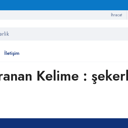
İhracat
İletişim
ranan Kelime : şekerl