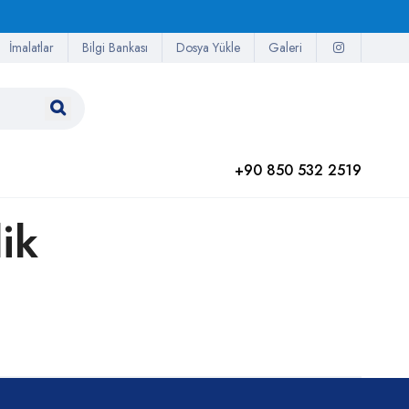
İmalatlar
Bilgi Bankası
Dosya Yükle
Galeri
+90 850 532 2519
ik