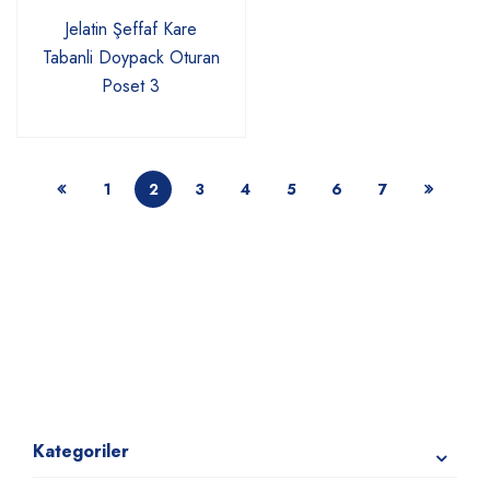
Jelatin Şeffaf Kare
Tabanli Doypack Oturan
Poset 3
1
2
3
4
5
6
7
Kategoriler