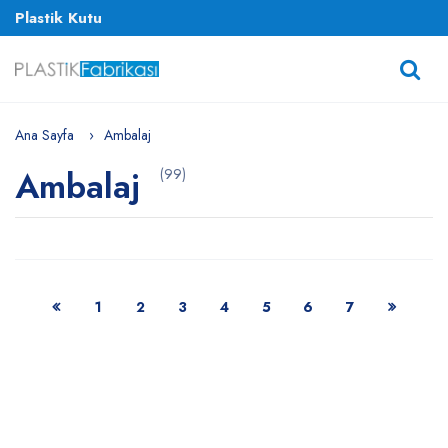
Plastik Kutu
Ana Sayfa
Ambalaj
Ambalaj
(99)
1
2
3
4
5
6
7