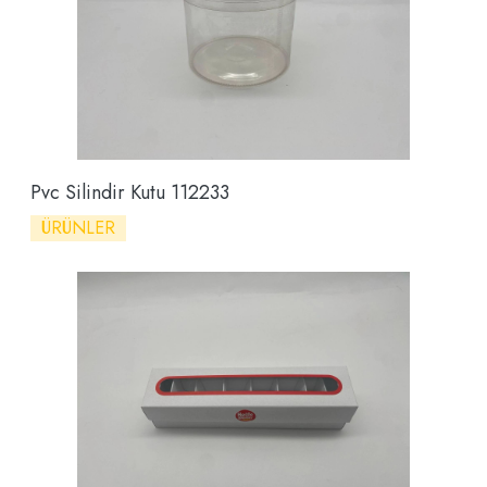
Pvc Silindir Kutu 112233
ÜRÜNLER