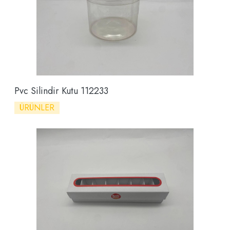
Pvc Silindir Kutu 112233
ÜRÜNLER