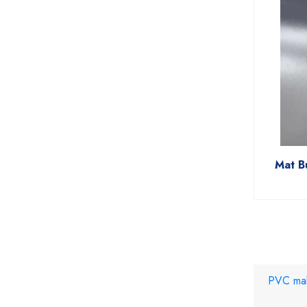
Mat B
PVC malz