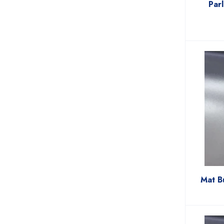
Par
Mat B