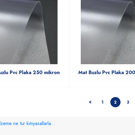
uzlu Pvc Plaka 250 mikron
Mat Buzlu Pvc Plaka 20
1
2
3
eme ne tür kimyasallarla...