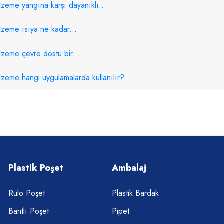
eme yangına karşı dayanıklı...
zeme ısıya ne kadar...
zeme çevre dostu bir...
eme hangi uygulamalarda kullanılır?
Plastik Poşet
Ambalaj
Rulo Poşet
Plastik Bardak
Bantlı Poşet
Pipet